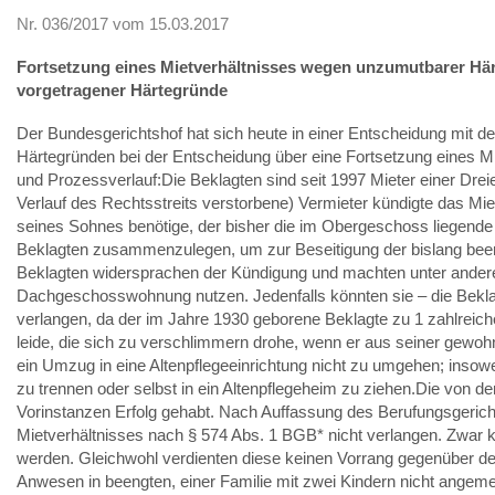
Nr. 036/2017 vom 15.03.2017
Fortsetzung eines Mietverhältnisses wegen unzumutbarer Här
vorgetragener Härtegründe
Der Bundesgerichtshof hat sich heute in einer Entscheidung mit 
Härtegründen bei der Entscheidung über eine Fortsetzung eines 
und Prozessverlauf:Die Beklagten sind seit 1997 Mieter einer D
Verlauf des Rechtsstreits verstorbene) Vermieter kündigte das Mie
seines Sohnes benötige, der bisher die im Obergeschoss liegen
Beklagten zusammenzulegen, um zur Beseitigung der bislang bee
Beklagten widersprachen der Kündigung und machten unter anderem 
Dachgeschosswohnung nutzen. Jedenfalls könnten sie – die Beklag
verlangen, da der im Jahre 1930 geborene Beklagte zu 1 zahlrei
leide, die sich zu verschlimmern drohe, wenn er aus seiner gewo
ein Umzug in eine Altenpflegeeinrichtung nicht zu umgehen; insowe
zu trennen oder selbst in ein Altenpflegeheim zu ziehen.Die von 
Vorinstanzen Erfolg gehabt. Nach Auffassung des Berufungsgerich
Mietverhältnisses nach § 574 Abs. 1 BGB* nicht verlangen. Zwar k
werden. Gleichwohl verdienten diese keinen Vorrang gegenüber den
Anwesen in beengten, einer Familie mit zwei Kindern nicht ang