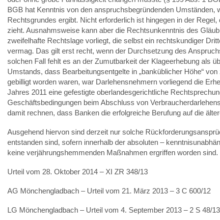
BGB hat Kenntnis von den anspruchsbegründenden Umständen, wen
Rechtsgrundes ergibt. Nicht erforderlich ist hingegen in der Rege
zieht. Ausnahmsweise kann aber die Rechtsunkenntnis des Gläubi
zweifelhafte Rechtslage vorliegt, die selbst ein rechtskundiger Dr
vermag. Das gilt erst recht, wenn der Durchsetzung des Anspruchs
solchen Fall fehlt es an der Zumutbarkeit der Klageerhebung als 
Umstands, dass Bearbeitungsentgelte in „banküblicher Höhe“ von 
gebilligt worden waren, war Darlehensnehmern vorliegend die Er
Jahres 2011 eine gefestigte oberlandesgerichtliche Rechtsprechung
Geschäftsbedingungen beim Abschluss von Verbraucherdarlehensvert
damit rechnen, dass Banken die erfolgreiche Berufung auf die äl
Ausgehend hiervon sind derzeit nur solche Rückforderungsansprüc
entstanden sind, sofern innerhalb der absoluten – kenntnisunabhä
keine verjährungshemmenden Maßnahmen ergriffen worden sind.
Urteil vom 28. Oktober 2014 – XI ZR 348/13
AG Mönchengladbach – Urteil vom 21. März 2013 – 3 C 600/12
LG Mönchengladbach – Urteil vom 4. September 2013 – 2 S 48/13