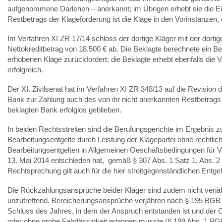
aufgenommene Darlehen – anerkannt; im Übrigen erhebt sie die Ei
Restbetrags der Klageforderung ist die Klage in den Vorinstanzen, 
Im Verfahren XI ZR 17/14 schloss der dortige Kläger mit der dort
Nettokreditbetrag von 18.500 € ab. Die Beklagte berechnete ein Be
erhobenen Klage zurückfordert; die Beklagte erhebt ebenfalls die 
erfolgreich.
Der XI. Zivilsenat hat im Verfahren XI ZR 348/13 auf die Revisio
Bank zur Zahlung auch des von ihr nicht anerkannten Restbetrags de
beklagten Bank erfolglos geblieben.
In beiden Rechtsstreiten sind die Berufungsgerichte im Ergebnis zu
Bearbeitungsentgelte durch Leistung der Klagepartei ohne rechtlic
Bearbeitungsentgelten in Allgemeinen Geschäftsbedingungen für Ver
13. Mai 2014 entschieden hat, gemäß § 307 Abs. 1 Satz 1, Abs. 2 
Rechtsprechung gilt auch für die hier streitgegenständlichen Entge
Die Rückzahlungsansprüche beider Kläger sind zudem nicht verjähr
unzutreffend. Bereicherungsansprüche verjähren nach § 195 BGB gr
Schluss des Jahres, in dem der Anspruch entstanden ist und der
oder ohne grobe Fahrlässigkeit erlangen musste (§ 199 Abs. 1 BG