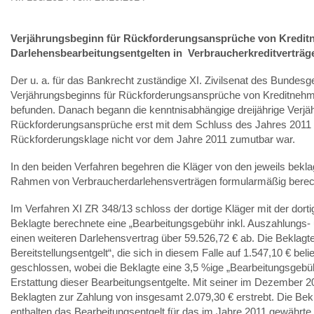
Verjährungsbeginn für
Rückforderungsansprüche von Kreditn
Darlehensbearbeitungsentgelten in Verbraucherkreditverträg
Der u. a. für das Bankrecht zuständige XI. Zivilsenat des Bundesg
Verjährungsbeginns für Rückforderungsansprüche von Kreditnehm
befunden. Danach begann die kenntnisabhängige dreijährige Verjäh
Rückforderungsansprüche erst mit dem Schluss des Jahres 2011 
Rückforderungsklage nicht vor dem Jahre 2011 zumutbar war.
In den beiden Verfahren begehren die Kläger von den jeweils bekl
Rahmen von Verbraucherdarlehensverträgen formularmäßig berec
Im Verfahren XI ZR 348/13 schloss der dortige Kläger mit der dor
Beklagte berechnete eine „Bearbeitungsgebühr inkl. Auszahlungs- 
einen weiteren Darlehensvertrag über 59.526,72 € ab. Die Beklag
Bereitstellungsentgelt“, die sich in diesem Falle auf 1.547,10 € bel
geschlossen, wobei die Beklagte eine 3,5 %ige „Bearbeitungsgebüh
Erstattung dieser Bearbeitungsentgelte. Mit seiner im Dezember 201
Beklagten zur Zahlung von insgesamt 2.079,30 € erstrebt. Die Bekl
enthalten das Bearbeitungsentgelt für das im Jahre 2011 gewährte 